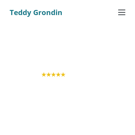
Teddy Grondin
Votre courtier 
en prêt 
immobilier
★★★★★
+89 avis
06 62 69 91 48