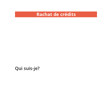
Rachat de crédits
Regroupez vos crédits en un seul pour 
simplifier votre gestion et alléger vos 
charges mensuelles.
Qui suis-je?